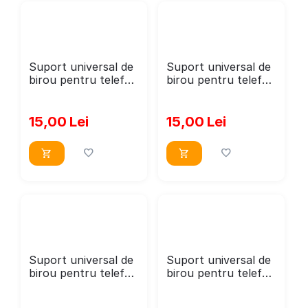
Suport universal de
Suport universal de
birou pentru telefon
birou pentru telefon
WoodMag, Model
WoodMag, Model
Motan inteligent
piscuta PD014
PD09, dimensiune
dimensiune 20x12
15,00
Lei
15,00
Lei
20x13 cm
cm
Suport universal de
Suport universal de
birou pentru telefon
birou pentru telefon
WoodMag, Model
WoodMag, Model
Pisicuta PD11,
Pisicuta PD12,