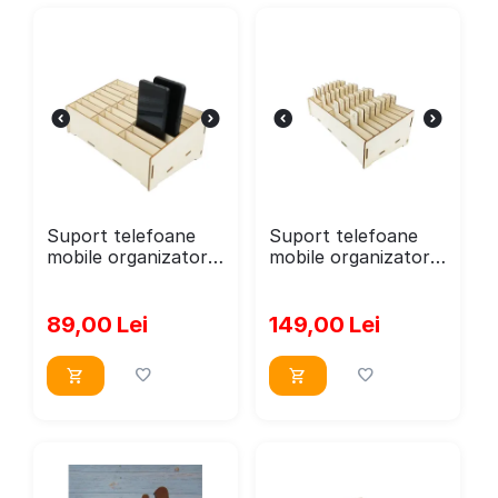
Suport telefoane
Suport telefoane
mobile organizator
mobile organizator
universal din lemn
universal din lemn
pentru telefoane cu
pentru telefoane cu
24 de
32 de
89,00
Lei
149,00
Lei
compartimente
compartimente