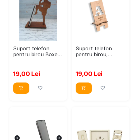
Suport telefon
Suport telefon
pentru birou Boxer,
pentru birou,
personaizabil cu
personalizat cu
nume sau mesaj
nume , SP20m
17x15cm
Dimensiune
19,00
Lei
19,00
Lei
16x9.6cm