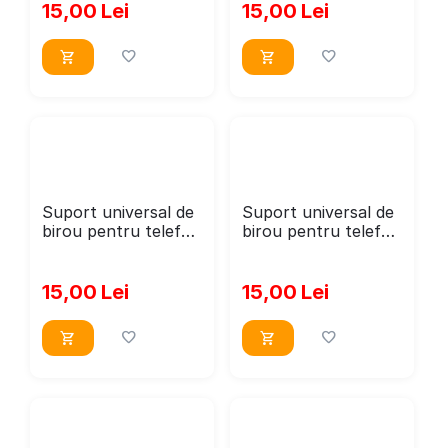
dimensiune 20x11cm
dimensiune 20x11cm
15,00
Lei
15,00
Lei
Suport universal de
Suport universal de
birou pentru telefon
birou pentru telefon
WoodMag, Model
WoodMag, Model
Soricel PD016
Soricel PD018
dimensiune 18x12
dimensiune 18x14
15,00
Lei
15,00
Lei
cm
cm