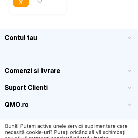
Contul tau
Comenzi si livrare
Suport Clienti
QMO.ro
© 2020 - 2026 ALLEXA EVO SYSTEMS S.R.L. CUI: 42659652
Bună! Putem activa unele servicii suplimentare care
J2020006724401
necesită cookie-uri? Puteți oricând să vă schimbați