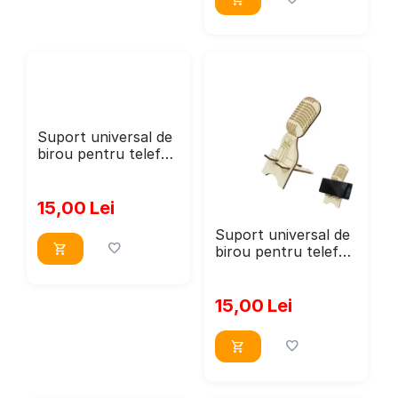
Suport universal de
birou pentru telefon
WoodMag, Model
Masti Teatru PD017
dimensiune 20x10
15,00
Lei
cm
Suport universal de
birou pentru telefon
WoodMag, Model
microfon PD015
dimensiune 20x11
15,00
Lei
cm