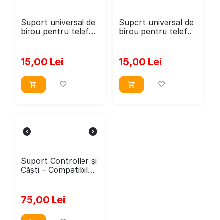
Suport universal de
Suport universal de
birou pentru telefon
birou pentru telefon
WoodMag, Model
WoodMag, Model
Tigrut PD08,
Ursulet PD13,
dimensiune 20x11
dimensiune 18x14cm
15,00
Lei
15,00
Lei
cm
​Suport Controller și
Căști – Compatibil
Xbox, PS5, PS4,
Switch | Organizator
Cabluri cu 2 Sloturi
75,00
Lei