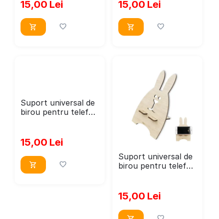
dimensiune 20x12
dimensiune 20x11
15,00
Lei
15,00
Lei
cm
cm
Suport universal de
birou pentru telefon
WoodMag, Model
Iepuras PD06,
dimensiune 22x16
15,00
Lei
cm
Suport universal de
birou pentru telefon
WoodMag, Model
Iepuras PD07,
dimensiune 20x12
15,00
Lei
cm