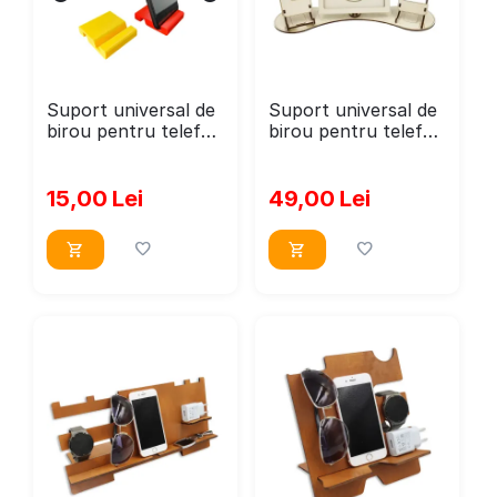
Suport universal de
Suport universal de
birou pentru telefon
birou pentru telefon
diferite culori
si ceas cu rama
foto, WoodMag
SP22-SET, din lemn
15,00
Lei
49,00
Lei