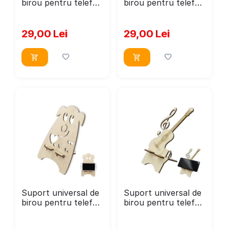
birou pentru telefon
birou pentru telefon
si ceas, ochelari,
si ceas, ochelari,
incarcator,
incarcator,
WoodMag PD04,
WoodMag PD05,
29,00
Lei
29,00
Lei
dimensiune
dimensiune
27x16cm, din lemn
22x19cm, din lemn
natur
Suport universal de
Suport universal de
birou pentru telefon
birou pentru telefon
WoodMag, Model
WoodMag, Model
Catelus PD10,
chitara PD024