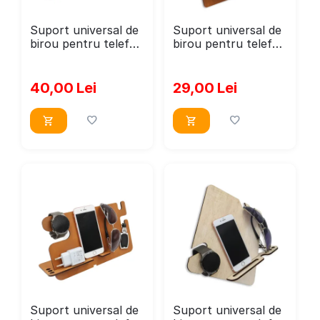
Suport universal de
Suport universal de
birou pentru telefon
birou pentru telefon
si ceas, ochelari,
si ceas, ochelari,
incarcator,
incarcator,
WoodMag PD02,
WoodMag PD03, din
40,00
Lei
29,00
Lei
dimensiune
lemn,
35x18cm, din lemn
Suport universal de
Suport universal de