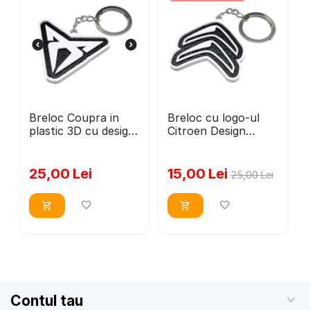
Breloc Coupra in
Breloc cu logo-ul
plastic 3D cu design
Citroen Design
hexy – accesoriu
Fagure
auto elegant și
durabil
25,00
Lei
15,00
Lei
25,00
Lei
Contul tau