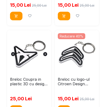
15,00
Lei
15,00
Lei
25,00
Lei
25,00
Lei
Reducere 40%
Breloc Coupra in
Breloc cu logo-ul
plastic 3D cu design
Citroen Design
hexy – accesoriu
Fagure
auto elegant și
durabil
25,00
Lei
15,00
Lei
25,00
Lei