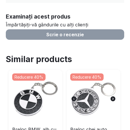
Examinați acest produs
Împărtășiți-vă gândurile cu alți clienți
Scrie o recenzie
Similar products
Reducere 40%
Reducere 40%
Breloc BMW, alb cu
Breloc chei auto,