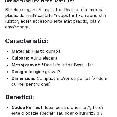
Breloc "Dad Life is the Best Life"
Bbreloc elegant ?i inspirator. Realizat din material
plastic de înalt? calitate ?i vopsit într-un auriu str?
lucitor, acest accesoriu este atât practic, cât ?i
emo?ionant.
Caracteristici:
Material:
Plastic durabil
Culoare:
Auriu elegant
Mesaj gravat:
"Dad Life is the Best Life"
Design:
Imagine gravat?
Dimensiuni:
Compact ?i u?or de purtat (7x6cm
cu inel pentru chei)
Beneficii:
Cadou Perfect:
Ideal pentru orice tat?, fie c?
este o ocazie special? sau doar o surpriz? pl?