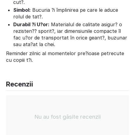
cut?.
Simbol:
Bucuria ?i împlinirea pe care le aduce
rolul de tat?.
Durabil ?i U?or:
Materialul de calitate asigur? o
rezisten?? sporit?, iar dimensiunile compacte îl
fac u?or de transportat în orice geant?, buzunar
sau ata?at la chei.
Reminder zilnic al momentelor pre?ioase petrecute
cu copiii t?i.
Recenzii
Nu au fost găsite recenzii